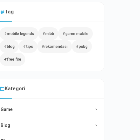
Tag
#mobile legends
#mlbb
#game mobile
#blog
#tips
#rekomendasi
#pubg
#free fire
Kategori
Game
Blog