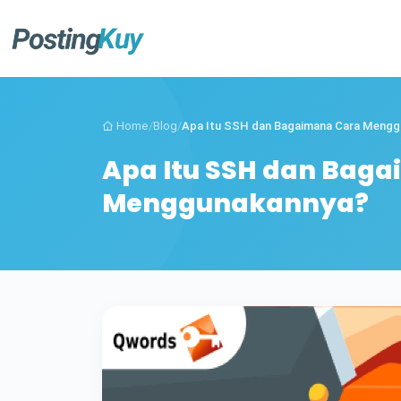
Home
/
Blog
/
Apa Itu SSH dan Bagaimana Cara Menggu
Apa Itu SSH dan Bag
Menggunakannya?