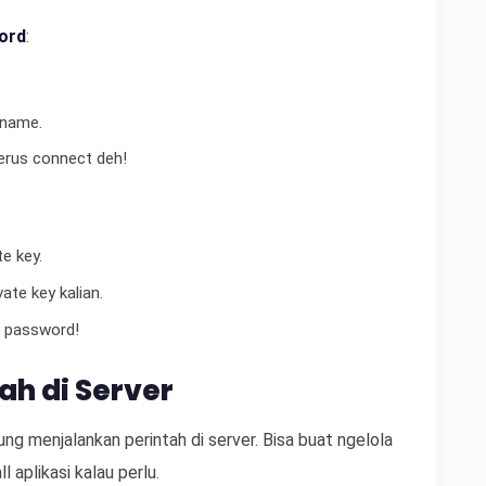
ord
:
tname.
rus connect deh!
te key.
ate key kalian.
u password!
ah di Server
ung menjalankan perintah di server. Bisa buat ngelola
l aplikasi kalau perlu.