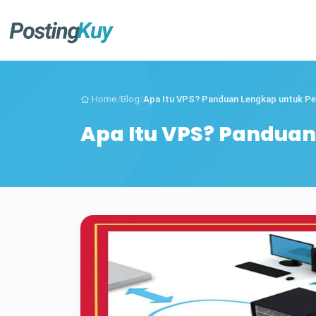
Home
/
Blog
/
Apa Itu VPS? Panduan Lengkap untuk Pe
Apa Itu VPS? Pandua