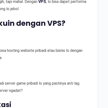
gih, tapi mahal. Dengan
VPS
, lo bisa dapet performa
ng lo jebol.
akuin dengan VPS?
 bisa hosting website pribadi atau bisnis lo dengan
a.
jadi server game pribadi lo yang pastinya anti lag.
erver ngadat?
kasi