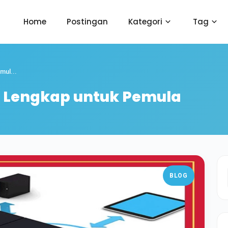
Home
Postingan
Kategori
Tag
mul...
n Lengkap untuk Pemula
BLOG