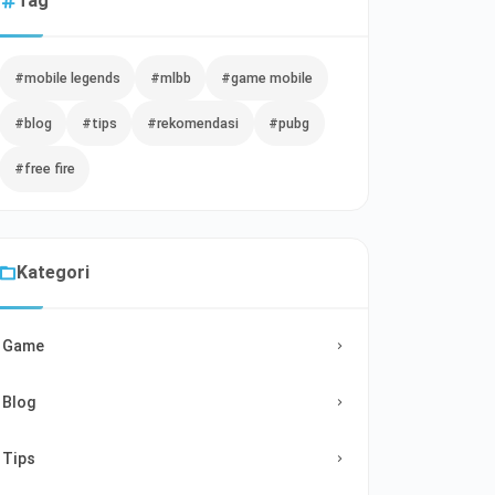
Tag
#mobile legends
#mlbb
#game mobile
#blog
#tips
#rekomendasi
#pubg
#free fire
Kategori
Game
Blog
Tips