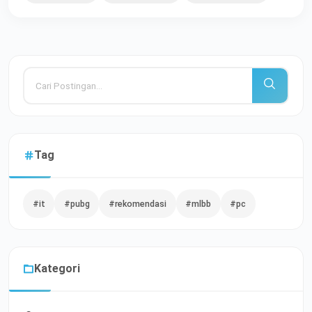
Tag
#it
#pubg
#rekomendasi
#mlbb
#pc
Kategori