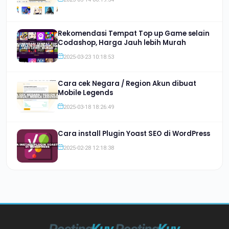
Rekomendasi Tempat Top up Game selain
Codashop, Harga Jauh lebih Murah
2025-03-23 10:18:53
Cara cek Negara / Region Akun dibuat
Mobile Legends
2025-03-18 18:26:49
Cara install Plugin Yoast SEO di WordPress
2025-02-28 12:18:38