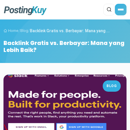
Home
/
Blog
/
Backlink Gratis vs. Berbayar: Mana yang ...
Backlink Gratis vs. Berbayar: Mana yang
Lebih Baik?
BLOG