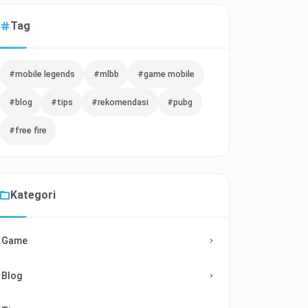
Tag
#mobile legends
#mlbb
#game mobile
#blog
#tips
#rekomendasi
#pubg
#free fire
Kategori
Game
Blog