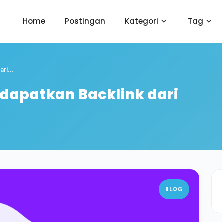
Home
Postingan
Kategori
Tag
ri...
apatkan Backlink dari
BLOG