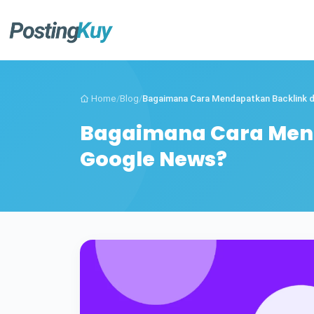
Home
/
Blog
/
Bagaimana Cara Mendapatkan Backlink da
Bagaimana Cara Mend
Google News?