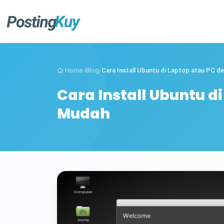
Home
/
Blog
/
Cara Install Ubuntu di Laptop atau PC de
Cara Install Ubuntu d
Mudah