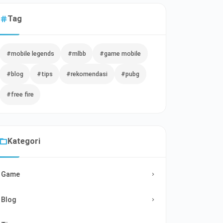
Tag
#mobile legends
#mlbb
#game mobile
#blog
#tips
#rekomendasi
#pubg
#free fire
Kategori
Game
Blog