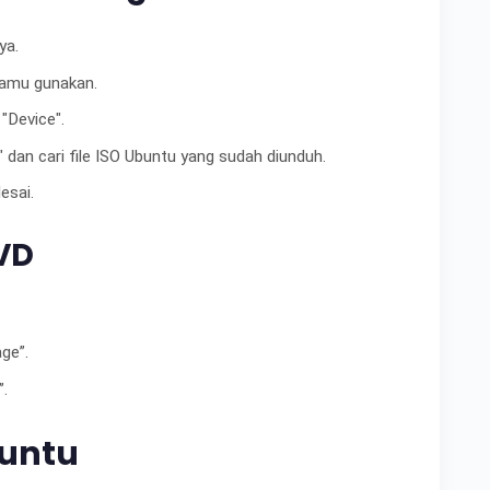
ya.
kamu gunakan.
"Device".
t" dan cari file ISO Ubuntu yang sudah diunduh.
esai.
VD
age”.
”.
buntu