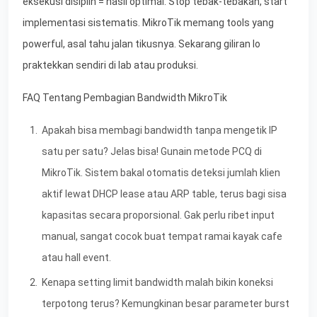
eksekusi disiplin = hasil optimal. Stop tebak-tebakan, start
implementasi sistematis. MikroTik memang tools yang
powerful, asal tahu jalan tikusnya. Sekarang giliran lo
praktekkan sendiri di lab atau produksi.
FAQ Tentang Pembagian Bandwidth MikroTik
Apakah bisa membagi bandwidth tanpa mengetik IP
satu per satu? Jelas bisa! Gunain metode PCQ di
MikroTik. Sistem bakal otomatis deteksi jumlah klien
aktif lewat DHCP lease atau ARP table, terus bagi sisa
kapasitas secara proporsional. Gak perlu ribet input
manual, sangat cocok buat tempat ramai kayak cafe
atau hall event.
Kenapa setting limit bandwidth malah bikin koneksi
terpotong terus? Kemungkinan besar parameter burst