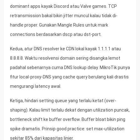
dominant apps kayak Discord atau Valve games. TCP
retransmission bakal bikin jitter muncul kalau tidak di-
handle proper. Gunakan Mangle Rules untuk mark
connections berdasarkan dscp atau dst-port.
Kedua, atur DNS resolver ke CDN lokal kayak 1.1.1.1 atau
8.8.8.8. Waktu resolvensi domain sering disangka lemot
padahal sebenarnya cuma DNS lookup delay. MikroTik punya
fitur local-proxy-DNS yang cache query berulang kali drastis
mengurangi latency awal.
Ketiga, hindari setting queue yang terlalu ketat (over-
shaping). Kalau limit terlalu dekat dengan utilization puncak,
bottleneck shift ke buffer overflow. Buffer bloat bikin ping
spike dramatis. Prinsip good practice: set max-utilization
sekitar 85% dari kapasitas linier.