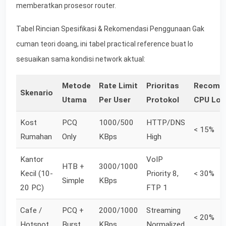
memberatkan prosesor router.
Tabel Rincian Spesifikasi & Rekomendasi Penggunaan Gak
cuman teori doang, ini tabel practical reference buat lo
sesuaikan sama kondisi network aktual:
Metode
Rate Limit
Prioritas
Recomm
Skenario
Utama
Per User
Protokol
CPU Loa
Kost
PCQ
1000/500
HTTP/DNS
< 15%
Rumahan
Only
KBps
High
Kantor
VoIP
HTB +
3000/1000
Kecil (10-
Priority 8,
< 30%
Simple
KBps
20 PC)
FTP 1
Cafe /
PCQ +
2000/1000
Streaming
< 20%
Hotspot
Burst
KBps
Normalized