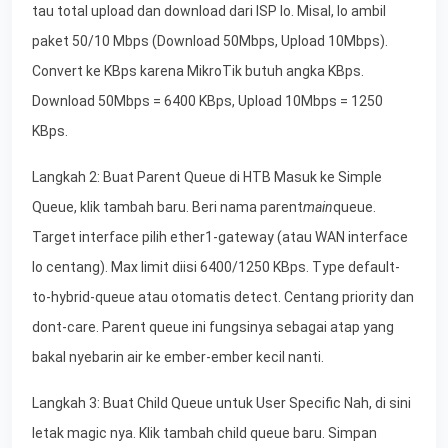
tau total upload dan download dari ISP lo. Misal, lo ambil
paket 50/10 Mbps (Download 50Mbps, Upload 10Mbps).
Convert ke KBps karena MikroTik butuh angka KBps.
Download 50Mbps = 6400 KBps, Upload 10Mbps = 1250
KBps.
Langkah 2: Buat Parent Queue di HTB Masuk ke Simple
Queue, klik tambah baru. Beri nama parent
main
queue.
Target interface pilih ether1-gateway (atau WAN interface
lo centang). Max limit diisi 6400/1250 KBps. Type default-
to-hybrid-queue atau otomatis detect. Centang priority dan
dont-care. Parent queue ini fungsinya sebagai atap yang
bakal nyebarin air ke ember-ember kecil nanti.
Langkah 3: Buat Child Queue untuk User Specific Nah, di sini
letak magic nya. Klik tambah child queue baru. Simpan