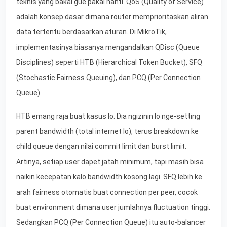
teknis yang bakal gue pakai nanti. QoS (Quality of Service)
adalah konsep dasar dimana router memprioritaskan aliran
data tertentu berdasarkan aturan. Di MikroTik,
implementasinya biasanya mengandalkan QDisc (Queue
Disciplines) seperti HTB (Hierarchical Token Bucket), SFQ
(Stochastic Fairness Queuing), dan PCQ (Per Connection
Queue).
HTB emang raja buat kasus lo. Dia ngizinin lo nge-setting
parent bandwidth (total internet lo), terus breakdown ke
child queue dengan nilai commit limit dan burst limit.
Artinya, setiap user dapet jatah minimum, tapi masih bisa
naikin kecepatan kalo bandwidth kosong lagi. SFQ lebih ke
arah fairness otomatis buat connection per peer, cocok
buat environment dimana user jumlahnya fluctuation tinggi.
Sedangkan PCQ (Per Connection Queue) itu auto-balancer