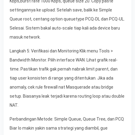
Kbps,burst rate 1000 Kbps, queue size 20. Copy paste
settingannya ke upload. Setelah save, balik ke Simple
Queue root, centang option queuetype PCQ-DL dan PCQ-UL.
Selesai. Sistem bakal auto-scale tiap kali ada device baru
masuk network.
Langkah 5: Verifikasi dan Monitoring Klik menu Tools >
Bandwidth Monitor. Pilih interface WAN. Lihat grafik real-
time. Pastikan trafik gak pernah nabrak limit parent, dan
tiap user konsisten di range yang ditentukan. Jika ada
anomaly, cek rule firewall nat Masquerade atau bridge
setup. Biasanya leak terjadi karena routing loop atau double
NAT.
Perbandingan Metode: Simple Queue, Queue Tree, dan PCQ
Biar lo makin yakin sama strategi yang diambil, gue