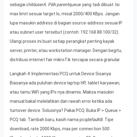
sebagai child
userA. Pilih parent
queue yang tadi dibuat. Isi
max limit sesuai target lo, misal 2000/400 KBps. Jangan
lupa masukin address di bagian source-address sesuai IP
atau subnet user tersebut (contoh: 192.168.88.100/32).
Ulangi proses ini buat setiap perangkat penting kayak
server, printer, atau workstation manager. Dengan begitu,
distribusi internet fair mikroTik tercapai secara granular.
Langkah 4: Implementasi PCQ untuk Device Sisanya
Biasanya ada puluhan device laptop HP, tablet karyawan,
atau tamu WiFi yang IPs nya dinamis. Maksa masukin
manual bakal melelahkan dan rawah error ketika ada
turnover device. Solusinya? Pakai PCQ. Buka IP > Queue >
PCQ tab. Tambah baru, kasih nama pcq
default
dl. Tipe
download, rate 2000 Kbps, max per connection 500