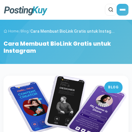
Home
/
Blog
/
Cara Membuat BioLink Gratis untuk Instag...
Cara Membuat BioLink Gratis untuk
Instagram
BLOG