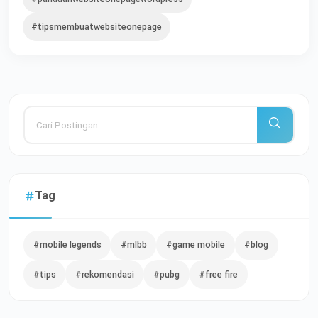
#tipsmembuatwebsiteonepage
Tag
#mobile legends
#mlbb
#game mobile
#blog
#tips
#rekomendasi
#pubg
#free fire