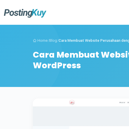
Home
/
Blog
/
Cara Membuat Website Perusahaan deng
Cara Membuat Websi
WordPress