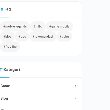
Tag
#mobile legends
#mlbb
#game mobile
#blog
#tips
#rekomendasi
#pubg
#free fire
Kategori
Game
Blog