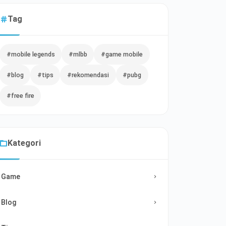
Tag
#mobile legends
#mlbb
#game mobile
#blog
#tips
#rekomendasi
#pubg
#free fire
Kategori
Game
Blog