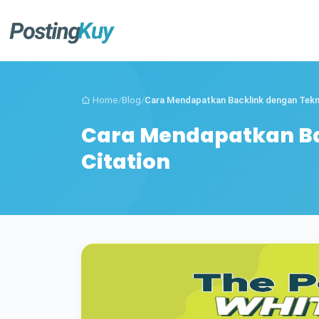
Home
/
Blog
/
Cara Mendapatkan Backlink dengan Tekni
Cara Mendapatkan Ba
Citation