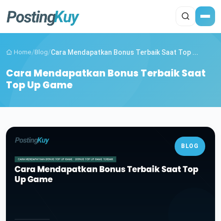
Home
/
Blog
/
Cara Mendapatkan Bonus Terbaik Saat Top ...
Cara Mendapatkan Bonus Terbaik Saat
Top Up Game
BLOG