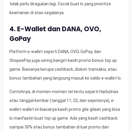
tidak perlu diragukan lagi. Cocok buat lo yang prioritize
keamanan di atas segalanya.
4. E-Wallet dan DANA, OVO,
GoPay
Platform e-wallet seperti DANA, OVO, GoPay, dan
ShopeePay juga sering banget kasih promo bonus top up
game. Biasanya berupa cashback, diskon transaksi, atau
bonus tambahan yang langsung masuk ke saldo e-wallet lo.
Contohnya, di momen-momen tertentu seperti Harbolnas
atau tanggal kembar (tanggal 11, 22, dan sejenisnya), e-
wallet-wallet ini biasanya kasih promo gila-gilaan yang bisa
lo manfaatin buat top up game. Ada yang kasih cashback
sampai 30% atau bonus tambahan di luar promo dari