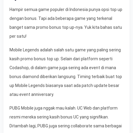
Hampir semua game populer di Indonesia punya opsi top up
dengan bonus. Tapi ada beberapa game yang terkenal
banget sama promo bonus top up-nya. Yuk kita bahas satu
per satu!
Mobile Legends adalah salah satu game yang paling sering
kasih promo bonus top up. Selain dari platform seperti
Codashop, di dalam game juga sering ada event di mana
bonus diamond diberikan langsung. Timing terbaik buat top
up Mobile Legends biasanya saat ada patch update besar
atau event anniversary.
PUBG Mobile juga nggak mau kalah. UC Web dan platform
resmi mereka sering kasih bonus UC yang signifikan.
Ditambah lagi, PUBG juga sering collaborate sama berbagai