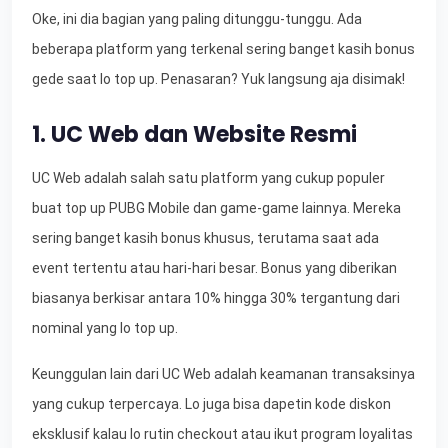
Oke, ini dia bagian yang paling ditunggu-tunggu. Ada
beberapa platform yang terkenal sering banget kasih bonus
gede saat lo top up. Penasaran? Yuk langsung aja disimak!
1. UC Web dan Website Resmi
UC Web adalah salah satu platform yang cukup populer
buat top up PUBG Mobile dan game-game lainnya. Mereka
sering banget kasih bonus khusus, terutama saat ada
event tertentu atau hari-hari besar. Bonus yang diberikan
biasanya berkisar antara 10% hingga 30% tergantung dari
nominal yang lo top up.
Keunggulan lain dari UC Web adalah keamanan transaksinya
yang cukup terpercaya. Lo juga bisa dapetin kode diskon
eksklusif kalau lo rutin checkout atau ikut program loyalitas