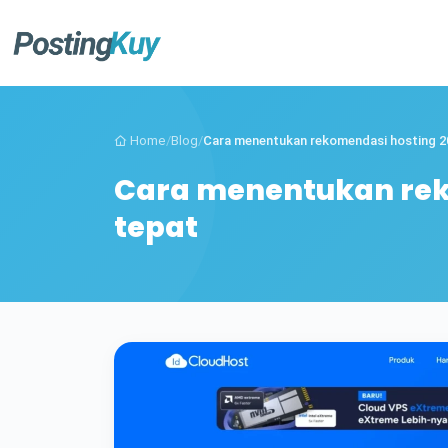
Home
/
Blog
/
Cara menentukan rekomendasi hosting 20
Cara menentukan rek
tepat