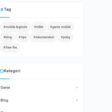
Tag
#mobile legends
#mlbb
#game mobile
#blog
#tips
#rekomendasi
#pubg
#free fire
Kategori
Game
Blog