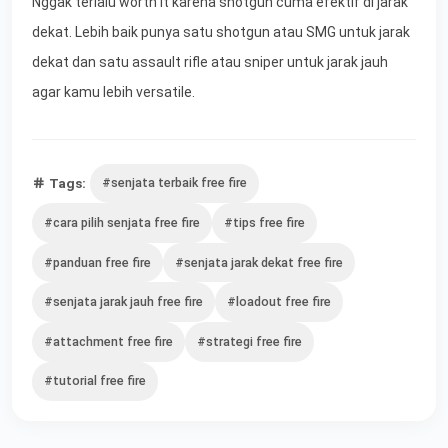
Nggak terlalu worth it karena shotgun cuma efektif di jarak
dekat. Lebih baik punya satu shotgun atau SMG untuk jarak
dekat dan satu assault rifle atau sniper untuk jarak jauh
agar kamu lebih versatile.
Tags:
#senjata terbaik free fire
#cara pilih senjata free fire
#tips free fire
#panduan free fire
#senjata jarak dekat free fire
#senjata jarak jauh free fire
#loadout free fire
#attachment free fire
#strategi free fire
#tutorial free fire