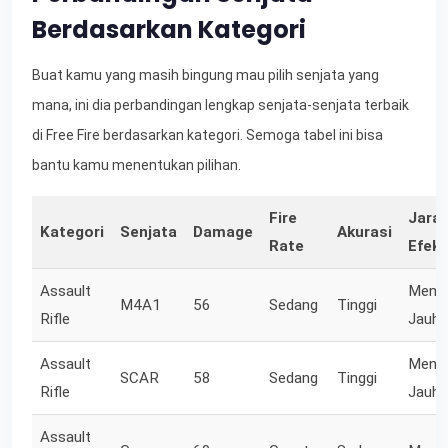
Berdasarkan Kategori
Buat kamu yang masih bingung mau pilih senjata yang
mana, ini dia perbandingan lengkap senjata-senjata terbaik
di Free Fire berdasarkan kategori. Semoga tabel ini bisa
bantu kamu menentukan pilihan.
Fire
Jara
Kategori
Senjata
Damage
Akurasi
Rate
Efekt
Assault
Mene
M4A1
56
Sedang
Tinggi
Rifle
Jauh
Assault
Mene
SCAR
58
Sedang
Tinggi
Rifle
Jauh
Assault