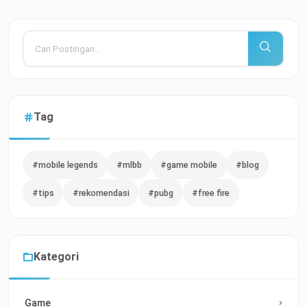
Tag
#mobile legends
#mlbb
#game mobile
#blog
#tips
#rekomendasi
#pubg
#free fire
Kategori
Game