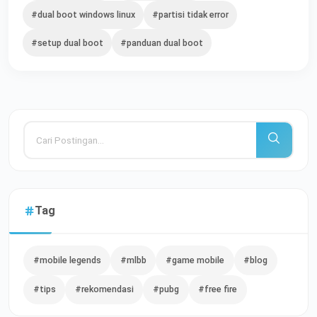
#dual boot windows linux
#partisi tidak error
#setup dual boot
#panduan dual boot
Tag
#mobile legends
#mlbb
#game mobile
#blog
#tips
#rekomendasi
#pubg
#free fire