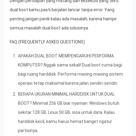
Dengan persiapan yang matang dan eksekusi yang teliti,
dual boot kamu pasti berjalan lancar tanpa error. Yang
penting jangan panik kalau ada masalah, karena hampir
semua masalah dual boot ada solusinya.
FAQ (FREQUENTLY ASKED QUESTIONS)
APAKAH DUAL BOOT MEMPENGARUHI PERFORMA
KOMPUTER? Nggak sama sekali! Dual boot cuma bagi-
bagi ruang harddisk. Performa masing-masing sistem
operasi tetap maksimal karena jalan sendiri-sendiri.
BERAPA UKURAN MINIMAL HARDDISK UNTUK DUAL
BOOT? Minimal 256 GB biar nyaman. Windows butuh
sekitar 128 GB, Linux 50 GB, sisa untuk data. Kalau
harddisk kecil, kamu harus hemat banget ngatur
partisinya.