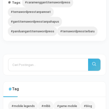
Tags:
#caramenggantitemawordpress
#temawordpresstanpareset
#gantitemawordpresstanpahapus
#panduangantitemawordpress
#temawordpressterbaru
Tag
#mobile legends
#mlbb
#game mobile
#blog