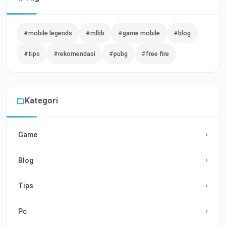
#mobile legends
#mlbb
#game mobile
#blog
#tips
#rekomendasi
#pubg
#free fire
Kategori
Game
Blog
Tips
Pc