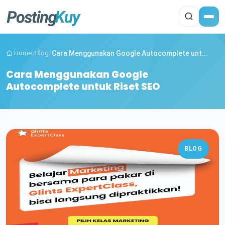
Home
/
Blog
/
Cara Menggunakan Google Autocomplete unt...
Cara Menggunakan Google
Autocomplete untuk Riset SEO
BLOG