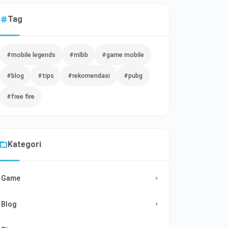
Tag
#mobile legends
#mlbb
#game mobile
#blog
#tips
#rekomendasi
#pubg
#free fire
Kategori
Game
Blog