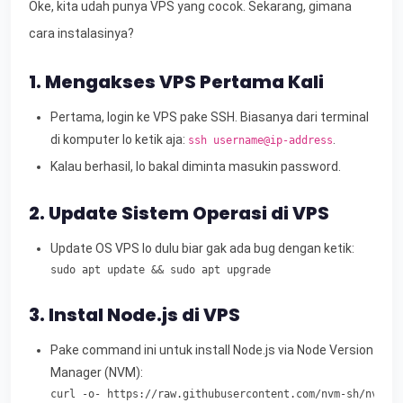
Oke, kita udah punya VPS yang cocok. Sekarang, gimana
cara instalasinya?
1. Mengakses VPS Pertama Kali
Pertama, login ke VPS pake SSH. Biasanya dari terminal
di komputer lo ketik aja:
.
ssh username@ip-address
Kalau berhasil, lo bakal diminta masukin password.
2. Update Sistem Operasi di VPS
Update OS VPS lo dulu biar gak ada bug dengan ketik:
sudo apt update && sudo apt upgrade
3. Instal Node.js di VPS
Pake command ini untuk install Node.js via Node Version
Manager (NVM):
curl -o- https://raw.githubusercontent.com/nvm-sh/nvm/v0