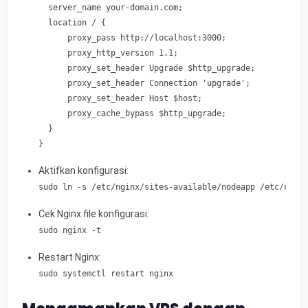
  server_name your-domain.com;

  location / {

      proxy_pass http://localhost:3000;

      proxy_http_version 1.1;

      proxy_set_header Upgrade $http_upgrade;

      proxy_set_header Connection 'upgrade';

      proxy_set_header Host $host;

      proxy_cache_bypass $http_upgrade;

  }

}
Aktifkan konfigurasi:
sudo ln -s /etc/nginx/sites-available/nodeapp /etc/ngin
Cek Nginx file konfigurasi:
sudo nginx -t
Restart Nginx:
sudo systemctl restart nginx