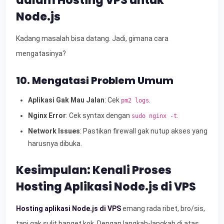
dalam Hosting VPS untuk
Node.js
Kadang masalah bisa datang. Jadi, gimana cara
mengatasinya?
10. Mengatasi Problem Umum
Aplikasi Gak Mau Jalan
: Cek
.
pm2 logs
Nginx Error
: Cek syntax dengan
.
sudo nginx -t
Network Issues
: Pastikan firewall gak nutup akses yang
harusnya dibuka.
Kesimpulan: Kenali Proses
Hosting Aplikasi Node.js di VPS
Hosting aplikasi Node.js di VPS
emang rada ribet, bro/sis,
tapi gak sulit banget kok. Dengan langkah-langkah di atas,