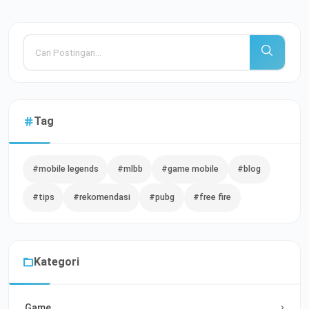
Tag
#mobile legends
#mlbb
#game mobile
#blog
#tips
#rekomendasi
#pubg
#free fire
Kategori
Game