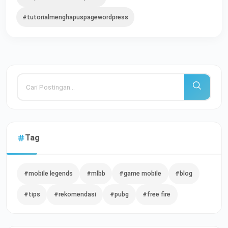
#tutorialmenghapuspagewordpress
Tag
#mobile legends
#mlbb
#game mobile
#blog
#tips
#rekomendasi
#pubg
#free fire