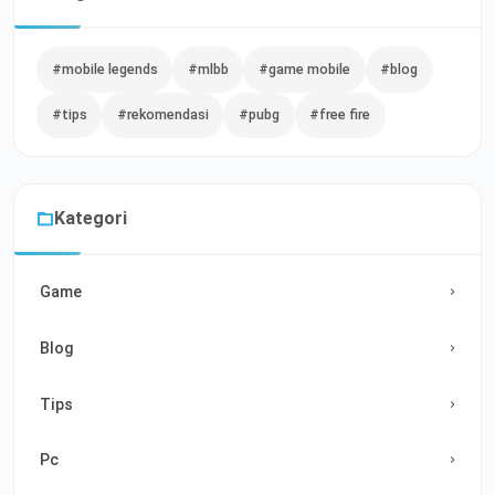
#mobile legends
#mlbb
#game mobile
#blog
#tips
#rekomendasi
#pubg
#free fire
Kategori
Game
Blog
Tips
Pc