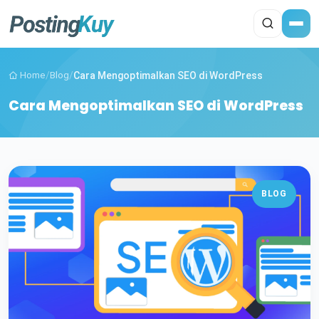
Home
/
Blog
/
Cara Mengoptimalkan SEO di WordPress
Cara Mengoptimalkan SEO di WordPress
BLOG