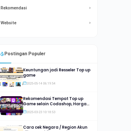
Rekomendasi
Website
Postingan Populer
Keuntungan jadi Resseler Top up
game
2025-05-14 06:19:54
Rekomendasi Tempat Top up
Game selain Codashop, Harga
Jauh lebih Murah
2025-03-23 10:18:53
Cara cek Negara / Region Akun