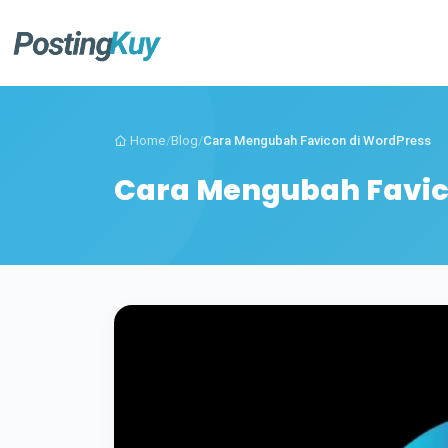
Home
/
Blog
/
Cara Mengubah Favicon di WordPress
Cara Mengubah Favic