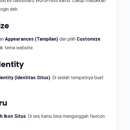
 dulu ke dashboard WordPress kamu. Cukup masukkan
ogin deh.
ize
ian
Appearances (Tampilan)
dan pilih
Customize
tik tema website.
dentity
dentity (Identitas Situs)
. Di sinilah tempatnya buat
ru
ih Ikon Situs
. Di sini, kamu bisa mengunggah favicon