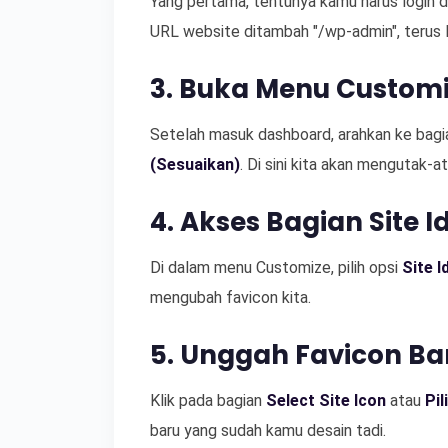
Yang pertama, tentunya kamu harus login
URL website ditambah "/wp-admin", terus l
3. Buka Menu Custom
Setelah masuk dashboard, arahkan ke bag
(Sesuaikan)
. Di sini kita akan mengutak-a
4. Akses Bagian Site I
Di dalam menu Customize, pilih opsi
Site I
mengubah favicon kita.
5. Unggah Favicon Ba
Klik pada bagian
Select Site Icon
atau
Pil
baru yang sudah kamu desain tadi.