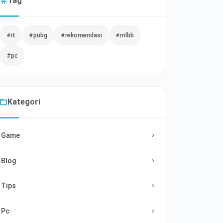
Tag
#it
#pubg
#rekomendasi
#mlbb
#pc
Kategori
Game
Blog
Tips
Pc