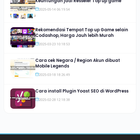
Keuntungan jadi Resseler Top up game
2025-05-14 06:19:54
Rekomendasi Tempat Top up Game selain
Codashop, Harga Jauh lebih Murah
2025-03-23 10:18:53
Cara cek Negara / Region Akun dibuat
Mobile Legends
2025-03-18 18:26:49
Cara install Plugin Yoast SEO di WordPress
2025-02-28 12:18:38