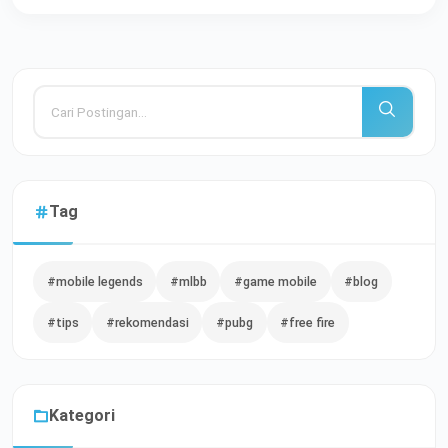
Tag
#mobile legends
#mlbb
#game mobile
#blog
#tips
#rekomendasi
#pubg
#free fire
Kategori