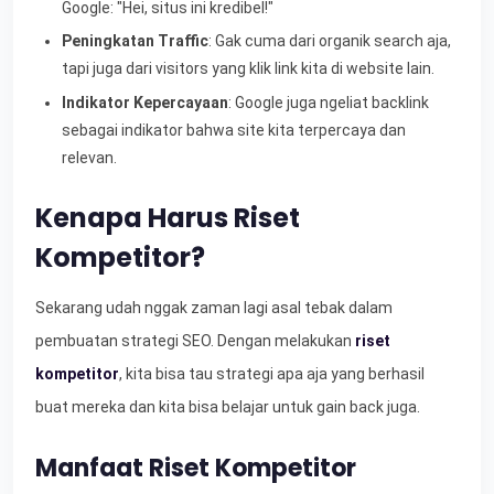
Google: "Hei, situs ini kredibel!"
Peningkatan Traffic
: Gak cuma dari organik search aja,
tapi juga dari visitors yang klik link kita di website lain.
Indikator Kepercayaan
: Google juga ngeliat backlink
sebagai indikator bahwa site kita terpercaya dan
relevan.
Kenapa Harus Riset
Kompetitor?
Sekarang udah nggak zaman lagi asal tebak dalam
pembuatan strategi SEO. Dengan melakukan
riset
kompetitor
, kita bisa tau strategi apa aja yang berhasil
buat mereka dan kita bisa belajar untuk gain back juga.
Manfaat Riset Kompetitor