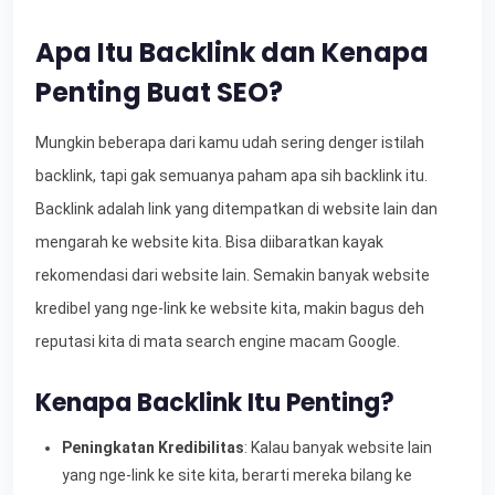
Apa Itu Backlink dan Kenapa
Penting Buat SEO?
Mungkin beberapa dari kamu udah sering denger istilah
backlink, tapi gak semuanya paham apa sih backlink itu.
Backlink adalah link yang ditempatkan di website lain dan
mengarah ke website kita. Bisa diibaratkan kayak
rekomendasi dari website lain. Semakin banyak website
kredibel yang nge-link ke website kita, makin bagus deh
reputasi kita di mata search engine macam Google.
Kenapa Backlink Itu Penting?
Peningkatan Kredibilitas
: Kalau banyak website lain
yang nge-link ke site kita, berarti mereka bilang ke