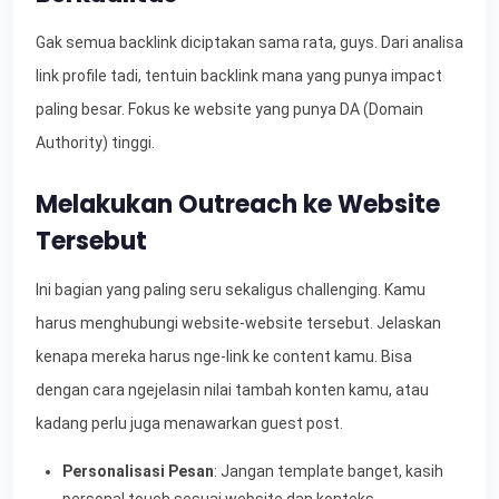
Gak semua backlink diciptakan sama rata, guys. Dari analisa
link profile tadi, tentuin backlink mana yang punya impact
paling besar. Fokus ke website yang punya DA (Domain
Authority) tinggi.
Melakukan Outreach ke Website
Tersebut
Ini bagian yang paling seru sekaligus challenging. Kamu
harus menghubungi website-website tersebut. Jelaskan
kenapa mereka harus nge-link ke content kamu. Bisa
dengan cara ngejelasin nilai tambah konten kamu, atau
kadang perlu juga menawarkan guest post.
Personalisasi Pesan
: Jangan template banget, kasih
personal touch sesuai website dan konteks.