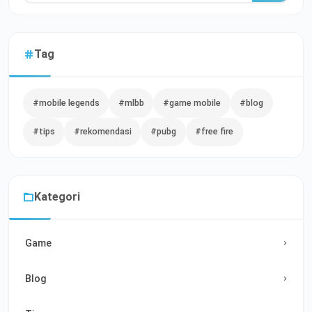
Tag
#mobile legends
#mlbb
#game mobile
#blog
#tips
#rekomendasi
#pubg
#free fire
Kategori
Game
Blog