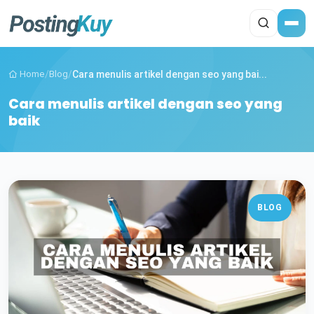
Home
/
Blog
/
Cara menulis artikel dengan seo yang bai...
Cara menulis artikel dengan seo yang
baik
BLOG