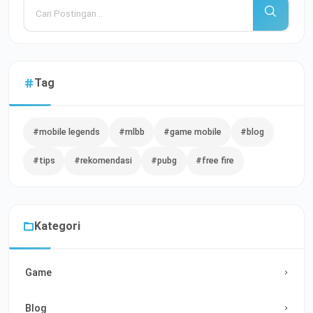
Tag
#mobile legends
#mlbb
#game mobile
#blog
#tips
#rekomendasi
#pubg
#free fire
Kategori
Game
Blog