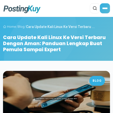
Home
/
Blog
/
Cara Update Kali Linux Ke Versi Terbaru ...
Cara Update Kali Linux Ke Versi Terbaru
Dengan Aman: Panduan Lengkap Buat
Pemula Sampai Expert
BLOG