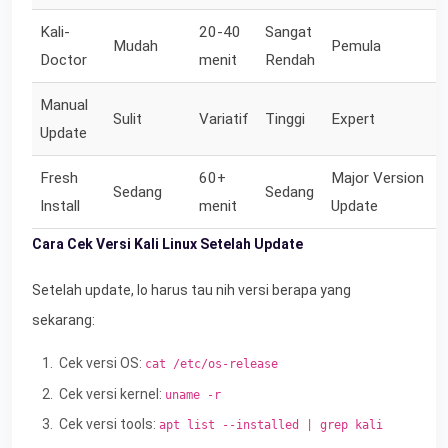
Kali-
20-40
Sangat
Mudah
Pemula
Doctor
menit
Rendah
Manual
Sulit
Variatif
Tinggi
Expert
Update
Fresh
60+
Major Version
Sedang
Sedang
Install
menit
Update
Cara Cek Versi Kali Linux Setelah Update
Setelah update, lo harus tau nih versi berapa yang
sekarang:
Cek versi OS:
cat /etc/os-release
Cek versi kernel:
uname -r
Cek versi tools:
apt list --installed | grep kali