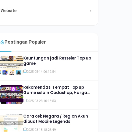
Website
Postingan Populer
Keuntungan jadi Resseler Top up
game
2025-05-14 06:19:54
Rekomendasi Tempat Top up
Game selain Codashop, Harga
Jauh lebih Murah
2025-03-23 10:18:53
Cara cek Negara / Region Akun
dibuat Mobile Legends
2025-03-18 18:26:49