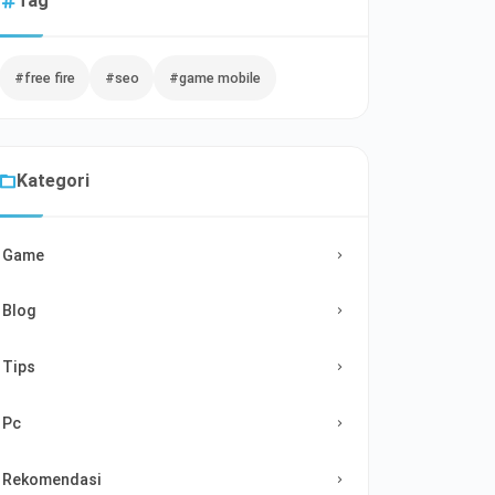
Tag
#free fire
#seo
#game mobile
Kategori
Game
Blog
Tips
Pc
Rekomendasi