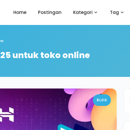
Home
Postingan
Kategori
Tag
ne
25 untuk toko online
BLOG