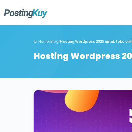
Home
/
Blog
/
Hosting Wordpress 2025 untuk toko onli
Hosting Wordpress 20