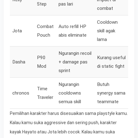
Step
pas lari
combat
Cooldown
Combat
Auto refill HP
Jota
skill agak
Pouch
abis eliminate
lama
Ngurangin recoil
P90
Kurang useful
Dasha
+ damage pas
Mod
di static fight
sprint
Ngurangin
Butuh
Time
chronos
cooldowns
synergy sama
Traveler
semua skill
teammate
Pemilihan karakter harus disesuaikan sama playstyle kamu.
Kalau kamu suka aggressive dan sering push, karakter
kayak Hayato atau Jota lebih cocok. Kalau kamu suka