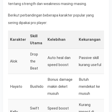
tentang strength dan weakness masing-masing.
Berikut perbandingan beberapa karakter popular yang
sering dipakai pro player:
Skill
Karakter
Kelebihan
Kekurangan
Utama
Drop
Auto heal dan
Passive skill
Alok
the
speed boost
kurang useful
Beat
Bonus damage
Butuh
Hayato
Bushido
makin deket
mendekat ke
musuh
musuh
Kurang
Swift
Speed boost
Kelly
impact di