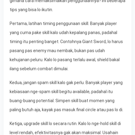
gimana cara memaksimalkan penggunaannya? Ini beberapa
tips yang bisa lo ikutin.
Pertama, latihan timing penggunaan skill. Banyak player
yang cuma pake skill kalo udah kepalang panas, padahal
timing itu penting banget. Contohnya Giant Sword, lo harus
pasang pas enemy mau nembak, bukan pas udah
kehujanan peluru. Kalo lo pasang terlalu awal, shield bakal
ilang sebelum combat dimulai.
Kedua, jangan spam skill kalo gak perlu. Banyak player yang
kebiasaan nge-spam skill begitu available, padahal itu
buang-buang potential. Simpen skill buat momen yang
paling butuh aja, kayak pas masuk final circle atau pas lo di.
Ketiga, upgrade skill lo secara rutin. Kalo lo nge-hold skill di
level rendah, efektivitasnya gak akan maksimal. Usahain