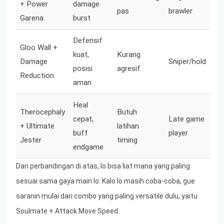
+ Power
damage
pas
brawler
Garena
burst
Defensif
Gloo Wall +
kuat,
Kurang
Damage
Sniper/hold
posisi
agresif
Reduction
aman
Heal
Therocephaly
Butuh
cepat,
Late game
+ Ultimate
latihan
buff
player
Jester
timing
endgame
Dari perbandingan di atas, lo bisa liat mana yang paling
sesuai sama gaya main lo. Kalo lo masih coba-coba, gue
saranin mulai dari combo yang paling versatile dulu, yaitu
Soulmate + Attack Move Speed.