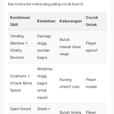
biar lo bisa liat mana yang paling cocok buat lo.
Kombinasi
Cocok
Kelebihan
Kekurangan
Skill
Untuk
Vending
Damage
Butuh
Machine +
tinggi,
Player
masuk close
Vitality
sustain
agresif
range
Booster
bagus
Mobilitas
Soulmate +
tinggi,
Kurang
Player
Attack Move
bagus
efektif solo
mobile
Speed
untuk
squad
Giant Sword
Shield +
Butuh timing
Player