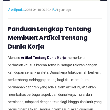
Adipati
2025-04-10 00:30:43
1 year ago
Panduan Lengkap Tentang
Membuat Artikel Tentang
Dunia Kerja
Menulis
Artikel Tentang Dunia Kerja
memerlukan
perhatian khusus karena tema ini sangat relevan dengan
kehidupan sehari-hari kita. Dunia kerja tidak pernah berhenti
berkembang, sehingga penting bagi kita memahami
perubahan dan tren yang ada. Dalam artikel ini, kita akan
membahas berbagai aspek dari dunia kerja, mulai dari
persiapan, adaptasi dengan teknologi, hingga tips karir yang
harus diperhatikan. Semua informasi ini akan disajikan