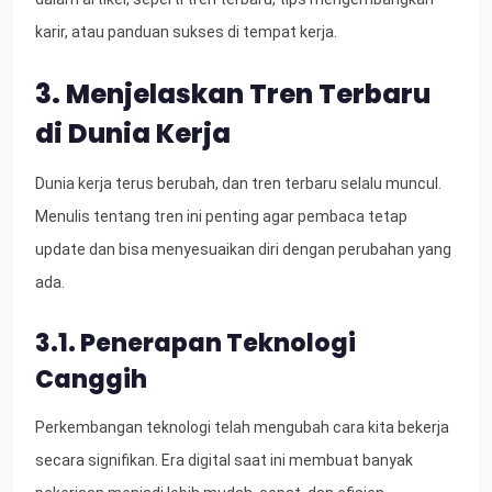
karir, atau panduan sukses di tempat kerja.
3. Menjelaskan Tren Terbaru
di Dunia Kerja
Dunia kerja terus berubah, dan tren terbaru selalu muncul.
Menulis tentang tren ini penting agar pembaca tetap
update dan bisa menyesuaikan diri dengan perubahan yang
ada.
3.1. Penerapan Teknologi
Canggih
Perkembangan teknologi telah mengubah cara kita bekerja
secara signifikan. Era digital saat ini membuat banyak