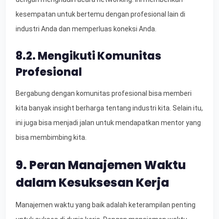
kesempatan untuk bertemu dengan profesional lain di
industri Anda dan memperluas koneksi Anda.
8.2. Mengikuti Komunitas
Profesional
Bergabung dengan komunitas profesional bisa memberi
kita banyak insight berharga tentang industri kita. Selain itu,
ini juga bisa menjadi jalan untuk mendapatkan mentor yang
bisa membimbing kita.
9. Peran Manajemen Waktu
dalam Kesuksesan Kerja
Manajemen waktu yang baik adalah keterampilan penting