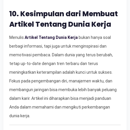
10. Kesimpulan dari Membuat
Artikel Tentang Dunia Kerja
Menulis
Artikel Tentang Dunia Kerja
bukan hanya soal
berbagi informasi, tapi juga untuk menginspirasi dan
memotivasi pembaca. Dalam dunia yang terus berubah,
tetap up-to-date dengan tren terbaru dan terus
meningkatkan keterampilan adalah kunci untuk sukses.
Fokus pada pengembangan diri, manajemen waktu, dan
membangun jaringan bisa membuka lebih banyak peluang
dalam karir. Artikel ini diharapkan bisa menjadi panduan
Anda dalam memahami dan mengikuti perkembangan
dunia kerja.