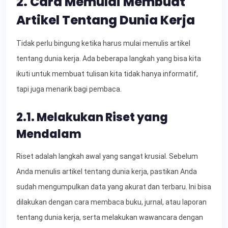
2. Cara Memulai Membuat
Artikel Tentang Dunia Kerja
Tidak perlu bingung ketika harus mulai menulis artikel
tentang dunia kerja. Ada beberapa langkah yang bisa kita
ikuti untuk membuat tulisan kita tidak hanya informatif,
tapi juga menarik bagi pembaca.
2.1. Melakukan Riset yang
Mendalam
Riset adalah langkah awal yang sangat krusial. Sebelum
Anda menulis artikel tentang dunia kerja, pastikan Anda
sudah mengumpulkan data yang akurat dan terbaru. Ini bisa
dilakukan dengan cara membaca buku, jurnal, atau laporan
tentang dunia kerja, serta melakukan wawancara dengan