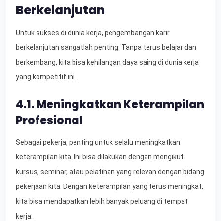
Berkelanjutan
Untuk sukses di dunia kerja, pengembangan karir
berkelanjutan sangatlah penting. Tanpa terus belajar dan
berkembang, kita bisa kehilangan daya saing di dunia kerja
yang kompetitif ini.
4.1. Meningkatkan Keterampilan
Profesional
Sebagai pekerja, penting untuk selalu meningkatkan
keterampilan kita. Ini bisa dilakukan dengan mengikuti
kursus, seminar, atau pelatihan yang relevan dengan bidang
pekerjaan kita. Dengan keterampilan yang terus meningkat,
kita bisa mendapatkan lebih banyak peluang di tempat
kerja.