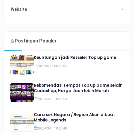
Website
Postingan Populer
Keuntungan jadi Resseler Top up game
2025-05-14 06:19:54
Rekomendasi Tempat Top up Game selain
Codashop, Harga Jauh lebih Murah
2025-03-23 10:18:53
Cara cek Negara / Region Akun dibuat
Mobile Legends
2025-03-18 18:26:49