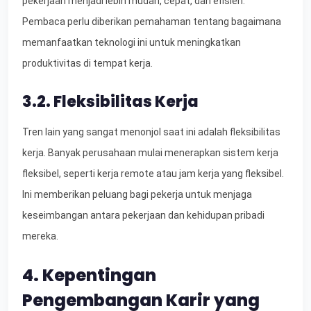
pekerjaan menjadi lebih mudah, cepat, dan efisien.
Pembaca perlu diberikan pemahaman tentang bagaimana
memanfaatkan teknologi ini untuk meningkatkan
produktivitas di tempat kerja.
3.2. Fleksibilitas Kerja
Tren lain yang sangat menonjol saat ini adalah fleksibilitas
kerja. Banyak perusahaan mulai menerapkan sistem kerja
fleksibel, seperti kerja remote atau jam kerja yang fleksibel.
Ini memberikan peluang bagi pekerja untuk menjaga
keseimbangan antara pekerjaan dan kehidupan pribadi
mereka.
4. Kepentingan
Pengembangan Karir yang