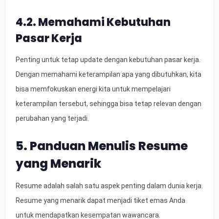
4.2. Memahami Kebutuhan
Pasar Kerja
Penting untuk tetap update dengan kebutuhan pasar kerja.
Dengan memahami keterampilan apa yang dibutuhkan, kita
bisa memfokuskan energi kita untuk mempelajari
keterampilan tersebut, sehingga bisa tetap relevan dengan
perubahan yang terjadi.
5. Panduan Menulis Resume
yang Menarik
Resume adalah salah satu aspek penting dalam dunia kerja.
Resume yang menarik dapat menjadi tiket emas Anda
untuk mendapatkan kesempatan wawancara.