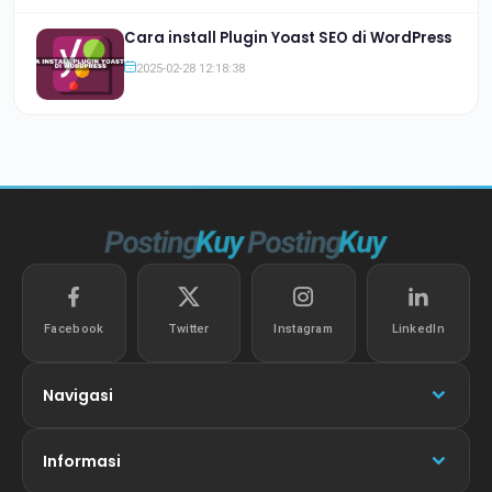
Cara install Plugin Yoast SEO di WordPress
2025-02-28 12:18:38
Facebook
Twitter
Instagram
LinkedIn
Navigasi
Informasi