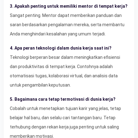
3. Apakah penting untuk memiliki mentor di tempat kerja?
Sangat penting. Mentor dapat memberikan panduan dan
saran berdasarkan pengalaman mereka, serta membantu
Anda menghindari kesalahan yang umum terjadi.
4. Apa peran teknologi dalam dunia kerja saat ini?
Teknologi berperan besar dalam meningkatkan efisiensi
dan produktivitas di tempat kerja. Contohnya adalah
otomatisasi tugas, kolaborasi virtual, dan analisis data
untuk pengambilan keputusan.
5. Bagaimana cara tetap termotivasi di dunia kerja?
Cobalah untuk menetapkan tujuan karir yang jelas, tetap
belajar hal baru, dan selalu cari tantangan baru. Tetap
terhubung dengan rekan kerja juga penting untuk saling
memberikan motivasi.