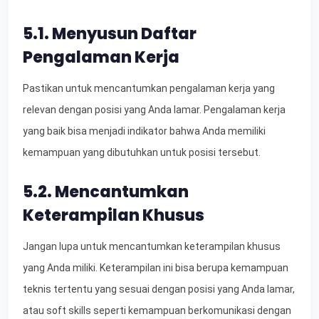
5.1. Menyusun Daftar
Pengalaman Kerja
Pastikan untuk mencantumkan pengalaman kerja yang
relevan dengan posisi yang Anda lamar. Pengalaman kerja
yang baik bisa menjadi indikator bahwa Anda memiliki
kemampuan yang dibutuhkan untuk posisi tersebut.
5.2. Mencantumkan
Keterampilan Khusus
Jangan lupa untuk mencantumkan keterampilan khusus
yang Anda miliki. Keterampilan ini bisa berupa kemampuan
teknis tertentu yang sesuai dengan posisi yang Anda lamar,
atau soft skills seperti kemampuan berkomunikasi dengan