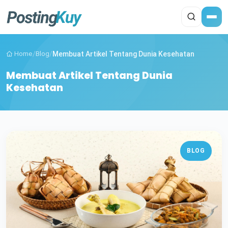
Home
/
Blog
/
Membuat Artikel Tentang Dunia Kesehatan
Membuat Artikel Tentang Dunia
Kesehatan
BLOG