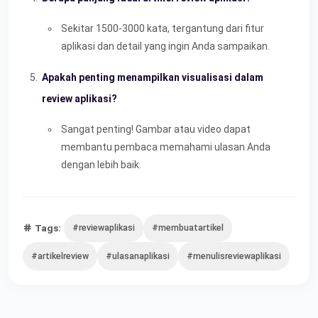
Sekitar 1500-3000 kata, tergantung dari fitur
aplikasi dan detail yang ingin Anda sampaikan.
Apakah penting menampilkan visualisasi dalam
review aplikasi?
Sangat penting! Gambar atau video dapat
membantu pembaca memahami ulasan Anda
dengan lebih baik.
Tags:
#reviewaplikasi
#membuatartikel
#artikelreview
#ulasanaplikasi
#menulisreviewaplikasi