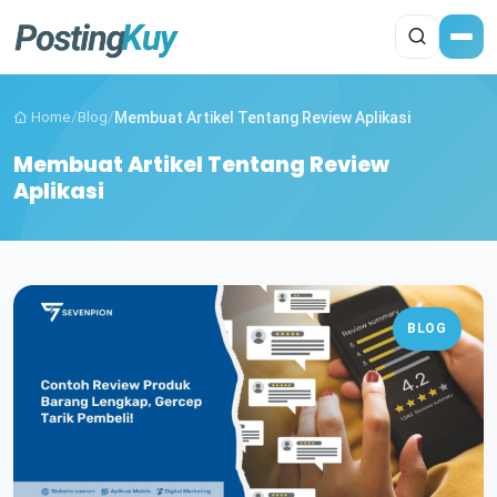
Home
/
Blog
/
Membuat Artikel Tentang Review Aplikasi
Membuat Artikel Tentang Review
Aplikasi
BLOG