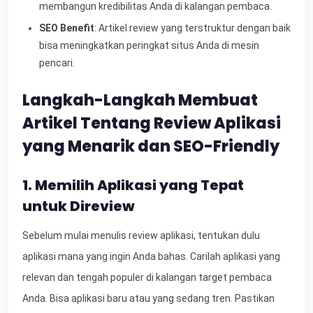
membangun kredibilitas Anda di kalangan pembaca.
SEO Benefit
: Artikel review yang terstruktur dengan baik
bisa meningkatkan peringkat situs Anda di mesin
pencari.
Langkah-Langkah Membuat
Artikel Tentang Review Aplikasi
yang Menarik dan SEO-Friendly
1. Memilih Aplikasi yang Tepat
untuk Direview
Sebelum mulai menulis review aplikasi, tentukan dulu
aplikasi mana yang ingin Anda bahas. Carilah aplikasi yang
relevan dan tengah populer di kalangan target pembaca
Anda. Bisa aplikasi baru atau yang sedang tren. Pastikan