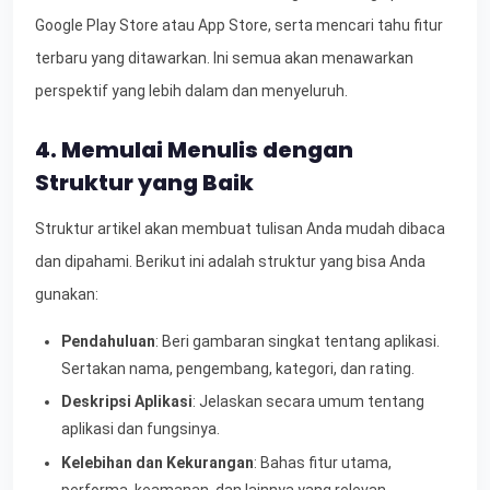
Google Play Store atau App Store, serta mencari tahu fitur
terbaru yang ditawarkan. Ini semua akan menawarkan
perspektif yang lebih dalam dan menyeluruh.
4. Memulai Menulis dengan
Struktur yang Baik
Struktur artikel akan membuat tulisan Anda mudah dibaca
dan dipahami. Berikut ini adalah struktur yang bisa Anda
gunakan:
Pendahuluan
: Beri gambaran singkat tentang aplikasi.
Sertakan nama, pengembang, kategori, dan rating.
Deskripsi Aplikasi
: Jelaskan secara umum tentang
aplikasi dan fungsinya.
Kelebihan dan Kekurangan
: Bahas fitur utama,
performa, keamanan, dan lainnya yang relevan.