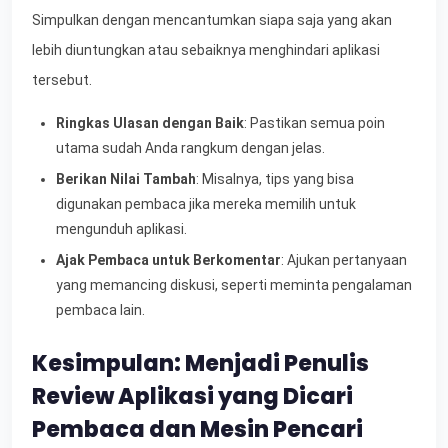
Simpulkan dengan mencantumkan siapa saja yang akan
lebih diuntungkan atau sebaiknya menghindari aplikasi
tersebut.
Ringkas Ulasan dengan Baik
: Pastikan semua poin
utama sudah Anda rangkum dengan jelas.
Berikan Nilai Tambah
: Misalnya, tips yang bisa
digunakan pembaca jika mereka memilih untuk
mengunduh aplikasi.
Ajak Pembaca untuk Berkomentar
: Ajukan pertanyaan
yang memancing diskusi, seperti meminta pengalaman
pembaca lain.
Kesimpulan: Menjadi Penulis
Review Aplikasi yang Dicari
Pembaca dan Mesin Pencari