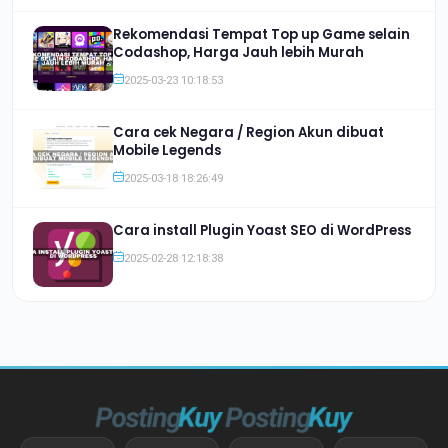
Rekomendasi Tempat Top up Game selain
Codashop, Harga Jauh lebih Murah
2025-03-23 10:18:53
Cara cek Negara / Region Akun dibuat
Mobile Legends
2025-03-18 18:26:49
Cara install Plugin Yoast SEO di WordPress
2025-02-28 12:18:38