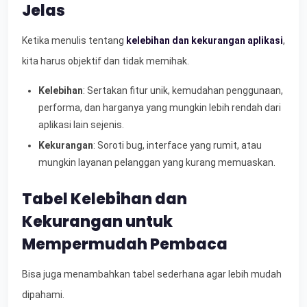
Jelas
Ketika menulis tentang
kelebihan dan kekurangan aplikasi
,
kita harus objektif dan tidak memihak.
Kelebihan
: Sertakan fitur unik, kemudahan penggunaan,
performa, dan harganya yang mungkin lebih rendah dari
aplikasi lain sejenis.
Kekurangan
: Soroti bug, interface yang rumit, atau
mungkin layanan pelanggan yang kurang memuaskan.
Tabel Kelebihan dan
Kekurangan untuk
Mempermudah Pembaca
Bisa juga menambahkan tabel sederhana agar lebih mudah
dipahami.