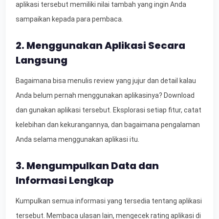
aplikasi tersebut memiliki nilai tambah yang ingin Anda
sampaikan kepada para pembaca.
2. Menggunakan Aplikasi Secara
Langsung
Bagaimana bisa menulis review yang jujur dan detail kalau
Anda belum pernah menggunakan aplikasinya? Download
dan gunakan aplikasi tersebut. Eksplorasi setiap fitur, catat
kelebihan dan kekurangannya, dan bagaimana pengalaman
Anda selama menggunakan aplikasi itu.
3. Mengumpulkan Data dan
Informasi Lengkap
Kumpulkan semua informasi yang tersedia tentang aplikasi
tersebut. Membaca ulasan lain, mengecek rating aplikasi di