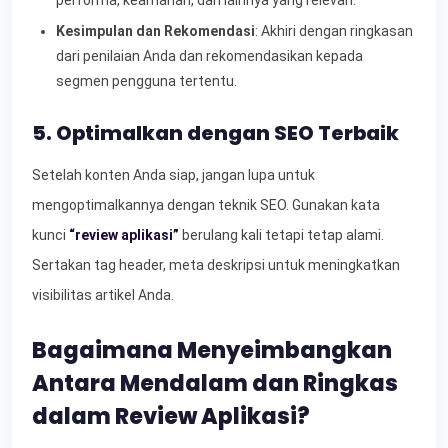
Kesimpulan dan Rekomendasi
: Akhiri dengan ringkasan
dari penilaian Anda dan rekomendasikan kepada
segmen pengguna tertentu.
5. Optimalkan dengan SEO Terbaik
Setelah konten Anda siap, jangan lupa untuk
mengoptimalkannya dengan teknik SEO. Gunakan kata
kunci
“review aplikasi”
berulang kali tetapi tetap alami.
Sertakan tag header, meta deskripsi untuk meningkatkan
visibilitas artikel Anda.
Bagaimana Menyeimbangkan
Antara Mendalam dan Ringkas
dalam Review Aplikasi?