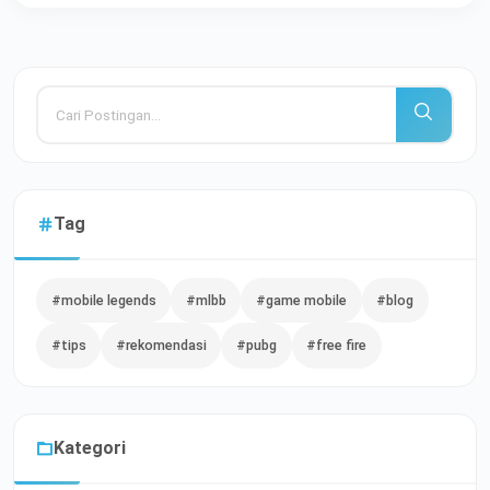
Tag
#mobile legends
#mlbb
#game mobile
#blog
#tips
#rekomendasi
#pubg
#free fire
Kategori