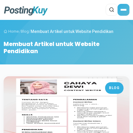
Home
/
Blog
/
Membuat Artikel untuk Website Pendidikan
Membuat Artikel untuk Website
Pendidikan
BLOG