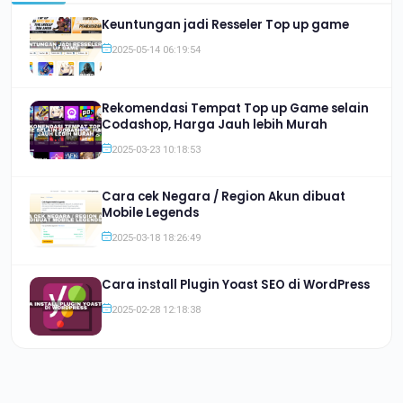
Keuntungan jadi Resseler Top up game
2025-05-14 06:19:54
Rekomendasi Tempat Top up Game selain
Codashop, Harga Jauh lebih Murah
2025-03-23 10:18:53
Cara cek Negara / Region Akun dibuat
Mobile Legends
2025-03-18 18:26:49
Cara install Plugin Yoast SEO di WordPress
2025-02-28 12:18:38