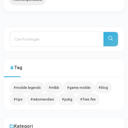
Tag
#mobile legends
#mlbb
#game mobile
#blog
#tips
#rekomendasi
#pubg
#free fire
Kategori