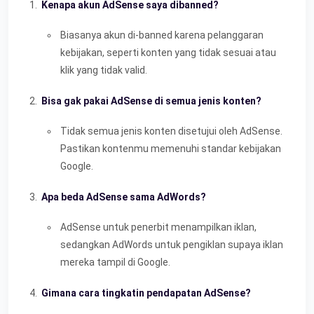
Kenapa akun AdSense saya dibanned?
Biasanya akun di-banned karena pelanggaran
kebijakan, seperti konten yang tidak sesuai atau
klik yang tidak valid.
Bisa gak pakai AdSense di semua jenis konten?
Tidak semua jenis konten disetujui oleh AdSense.
Pastikan kontenmu memenuhi standar kebijakan
Google.
Apa beda AdSense sama AdWords?
AdSense untuk penerbit menampilkan iklan,
sedangkan AdWords untuk pengiklan supaya iklan
mereka tampil di Google.
Gimana cara tingkatin pendapatan AdSense?