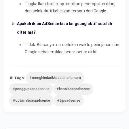
Tingkatkan traffic, optimalkan penempatan iklan,
dan selalu ikuti kebijakan terbaru dari Google.
Apakah iklan AdSense bisa langsung aktif setelah
diterima?
Tidak. Biasanya memerlukan waktu peninjauan dari
Google sebelum iklan benar-benar aktif.
Tags:
#menghindarikkesalahanumum
#penggunaanadsense
#kesalahanadsense
#optimalisasiadsense
#tipsadsense