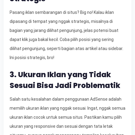
Pasang iklan sembarangan di situs? Big no! Kalau iklan
dipasang di tempat yang nggak strategis, misalnya di
bagian yang jarang dilihat pengunjung, jelas potensi buat
dapat klik juga bakal kecil. Coba pilih posisi yang sering
dilihat pengunjung, seperti bagian atas artikel atau sidebar.
Ini posisi strategis, bro!
3. Ukuran Iklan yang Tidak
Sesuai Bisa Jadi Problematik
Salah satu kesalahan dalam penggunaan AdSense adalah
memilih ukuran iklan yang nggak sesuai. Ingat, nggak semua
ukuran iklan cocok untuk semua situs. Pastikan kamu pilih
ukuran yang responsive dan sesuai dengan tata letak