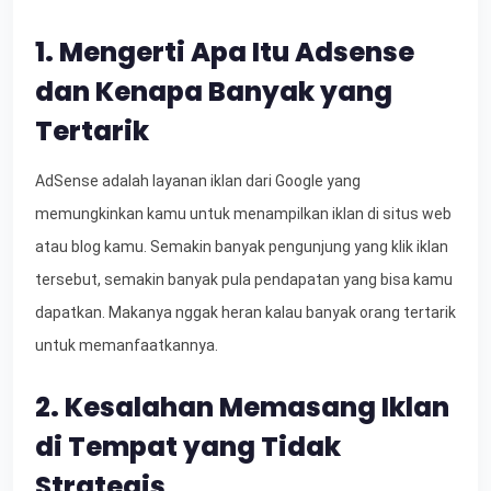
1. Mengerti Apa Itu Adsense
dan Kenapa Banyak yang
Tertarik
AdSense adalah layanan iklan dari Google yang
memungkinkan kamu untuk menampilkan iklan di situs web
atau blog kamu. Semakin banyak pengunjung yang klik iklan
tersebut, semakin banyak pula pendapatan yang bisa kamu
dapatkan. Makanya nggak heran kalau banyak orang tertarik
untuk memanfaatkannya.
2. Kesalahan Memasang Iklan
di Tempat yang Tidak
Strategis