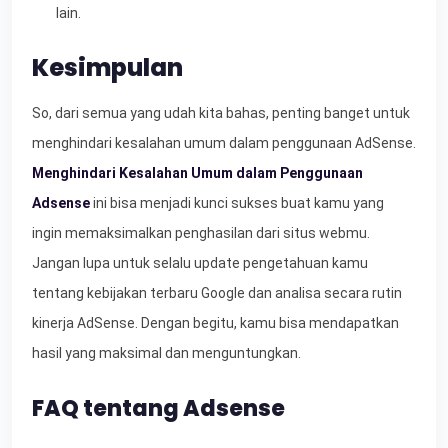
lain.
Kesimpulan
So, dari semua yang udah kita bahas, penting banget untuk
menghindari kesalahan umum dalam penggunaan AdSense.
Menghindari Kesalahan Umum dalam Penggunaan
Adsense
ini bisa menjadi kunci sukses buat kamu yang
ingin memaksimalkan penghasilan dari situs webmu.
Jangan lupa untuk selalu update pengetahuan kamu
tentang kebijakan terbaru Google dan analisa secara rutin
kinerja AdSense. Dengan begitu, kamu bisa mendapatkan
hasil yang maksimal dan menguntungkan.
FAQ tentang Adsense