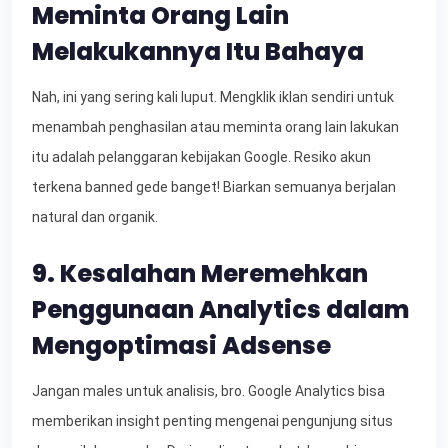
Meminta Orang Lain
Melakukannya Itu Bahaya
Nah, ini yang sering kali luput. Mengklik iklan sendiri untuk
menambah penghasilan atau meminta orang lain lakukan
itu adalah pelanggaran kebijakan Google. Resiko akun
terkena banned gede banget! Biarkan semuanya berjalan
natural dan organik.
9. Kesalahan Meremehkan
Penggunaan Analytics dalam
Mengoptimasi Adsense
Jangan males untuk analisis, bro. Google Analytics bisa
memberikan insight penting mengenai pengunjung situs