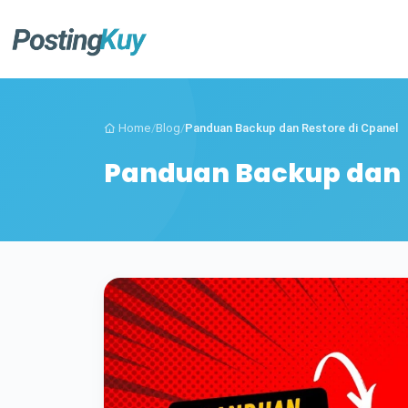
Home
/
Blog
/
Panduan Backup dan Restore di Cpanel
Panduan Backup dan R