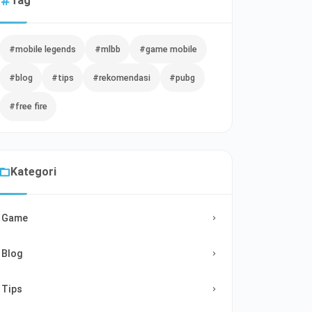
Tag
#mobile legends
#mlbb
#game mobile
#blog
#tips
#rekomendasi
#pubg
#free fire
Kategori
Game
Blog
Tips