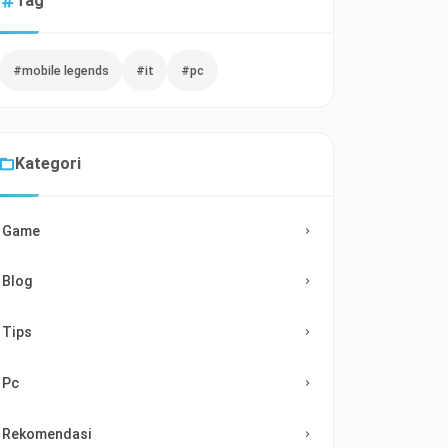
Tag
#mobile legends
#it
#pc
Kategori
Game
Blog
Tips
Pc
Rekomendasi