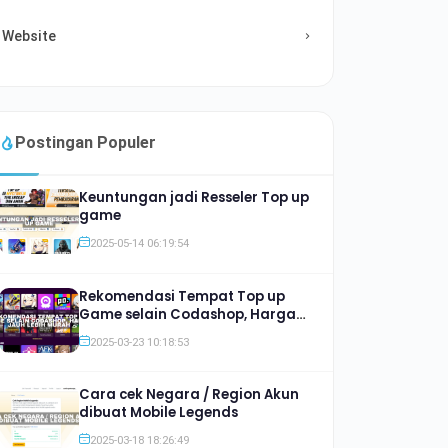
Website
Postingan Populer
Keuntungan jadi Resseler Top up
game
2025-05-14 06:19:54
Rekomendasi Tempat Top up
Game selain Codashop, Harga
Jauh lebih Murah
2025-03-23 10:18:53
Cara cek Negara / Region Akun
dibuat Mobile Legends
2025-03-18 18:26:49