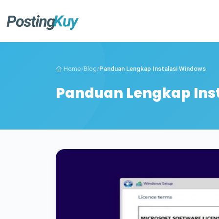
Home
/
Blog
/
Panduan Lengkap Instalasi Windows
Panduan Lengkap Ins