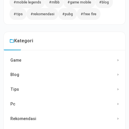
#mobile legends
#mlbb
#game mobile
#blog
#tips
#rekomendasi
#pubg
#free fire
Kategori
Game
Blog
Tips
Pc
Rekomendasi