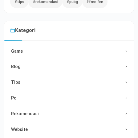
#tips
#rekomendasi
#pubg
#free fire
Kategori
Game
Blog
Tips
Pc
Rekomendasi
Website