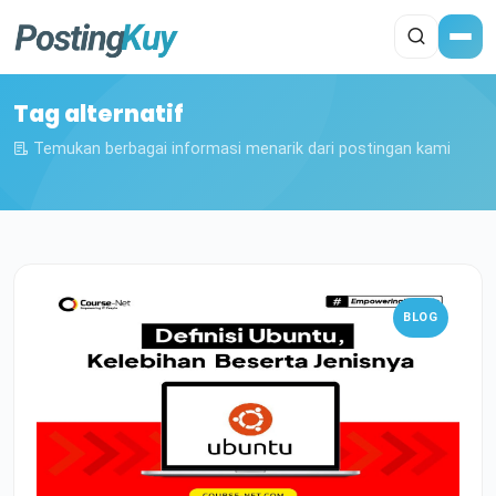
Tag alternatif
Temukan berbagai informasi menarik dari postingan kami
BLOG