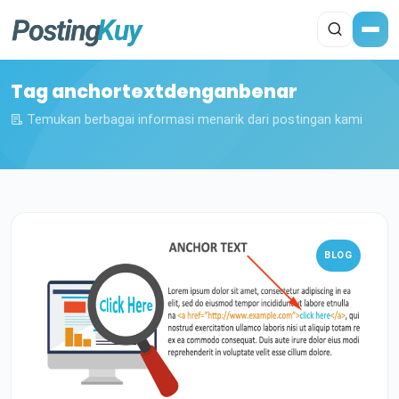
Tag anchortextdenganbenar
Temukan berbagai informasi menarik dari postingan kami
BLOG