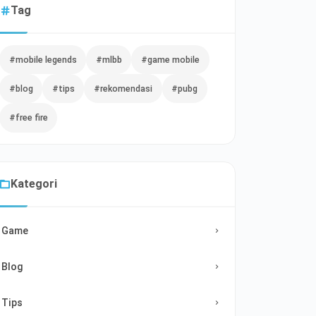
Tag
#mobile legends
#mlbb
#game mobile
#blog
#tips
#rekomendasi
#pubg
#free fire
Kategori
Game
Blog
Tips