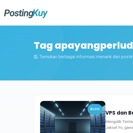
Tag apayangperlud
Temukan berbagai informasi menarik dari posti
BLOG
VPS dan B
Mengulik Tenta
Jaksel Yo, gaes