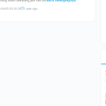
ming video sekarang jadi tren ba
Baca Selengkapnya
-04-05 09:20:20
1 year ago