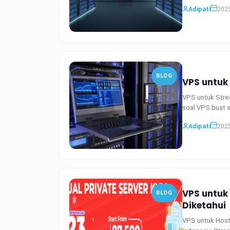
Adipati
2025
BLOG
VPS untuk 
VPS untuk Strea
soal VPS buat 
Adipati
2025
VPS untuk
BLOG
Diketahui
VPS untuk Host