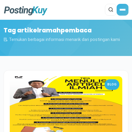
Tag artikelramahpembaca
Temukan berbagai informasi menarik dari postingan kami
BLOG