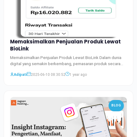
Memaksimalkan Penjualan Produk Lewat
BioLink
Memaksimalkan Penjualan Produk Lewat BioLink Dalam dunia
digital yang semakin berkembang, pemasaran produk secara
online
Baca Selengkapnya
Adipati
2025-06-10 08:30:52
1 year ago
BLOG