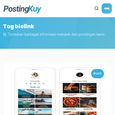
Tag biolink
Temukan berbagai informasi menarik dari postingan kami
BLOG