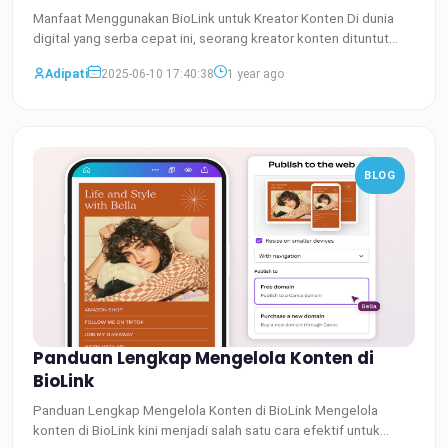
Manfaat Menggunakan BioLink untuk Kreator Konten Di dunia
digital yang serba cepat ini, seorang kreator konten dituntut
Baca Selengkapnya
Adipati
2025-06-10 17:40:38
1 year ago
BLOG
Panduan Lengkap Mengelola Konten di
BioLink
Panduan Lengkap Mengelola Konten di BioLink Mengelola
konten di BioLink kini menjadi salah satu cara efektif untuk