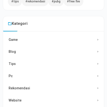
#tips
#rekomendasi
#pubg
#free fire
Kategori
Game
Blog
Tips
Pc
Rekomendasi
Website