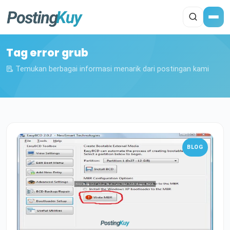
Tag error grub
Temukan berbagai informasi menarik dari postingan kami
BLOG