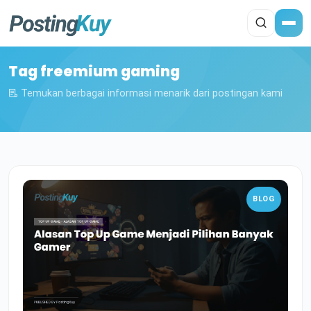
Tag freemium gaming
Temukan berbagai informasi menarik dari postingan kami
BLOG