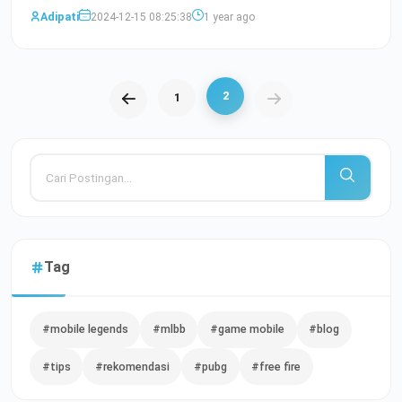
yang s
Baca Selengkapnya
Adipati
2024-12-15 08:25:38
1 year ago
2
1
Tag
#mobile legends
#mlbb
#game mobile
#blog
#tips
#rekomendasi
#pubg
#free fire