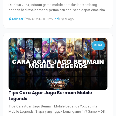
Di tahun 2024, industri game mobile semakin berkembang
dengan hadirnya berbagai permainan seru yang dapat dimainkan
di p
Baca Selengkapnya
Adipati
2024-12-15 08:32:23
1 year ago
BLOG
Tips Cara Agar Jago Bermain Mobile
Legends
Tips Cara Agar Jago Bermain Mobile Legends Yo, pecinta
Mobile Legends! Siapa yang nggak kenal game ini? Game MOBA