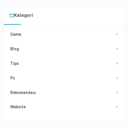
Kategori
Game
Blog
Tips
Pc
Rekomendasi
Website