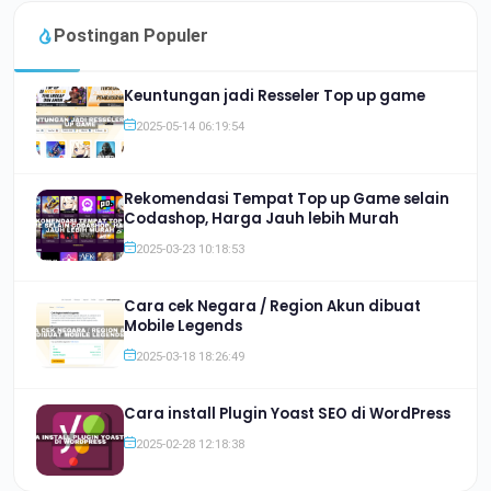
Postingan Populer
Keuntungan jadi Resseler Top up game
2025-05-14 06:19:54
Rekomendasi Tempat Top up Game selain
Codashop, Harga Jauh lebih Murah
2025-03-23 10:18:53
Cara cek Negara / Region Akun dibuat
Mobile Legends
2025-03-18 18:26:49
Cara install Plugin Yoast SEO di WordPress
2025-02-28 12:18:38