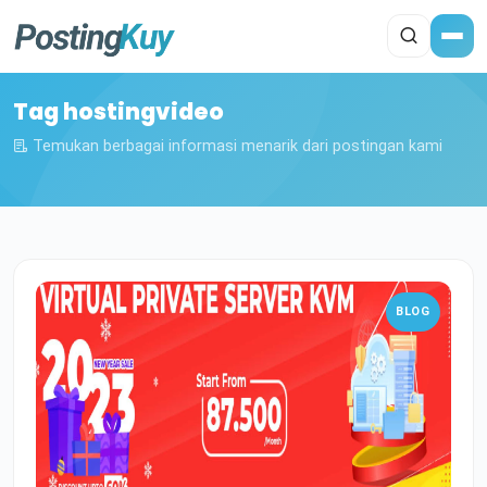
Tag hostingvideo
Temukan berbagai informasi menarik dari postingan kami
BLOG