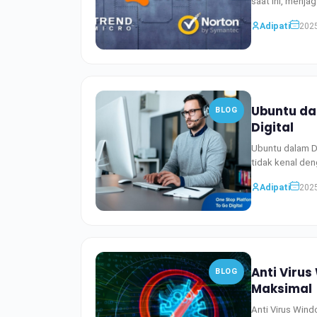
saat ini, menj
Adipati
2025
Ubuntu da
BLOG
Digital
Ubuntu dalam D
tidak kenal de
Adipati
2025
Anti Viru
BLOG
Maksimal
Anti Virus Wind