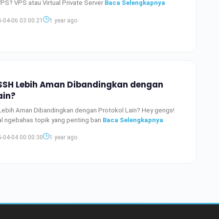
VPS? VPS atau Virtual Private Server
Baca Selengkapnya
-04-06 03:00:21
1 year ago
SH Lebih Aman Dibandingkan dengan
ain?
bih Aman Dibandingkan dengan Protokol Lain? Hey gengs!
akal ngebahas topik yang penting ban
Baca Selengkapnya
-04-04 00:00:30
1 year ago