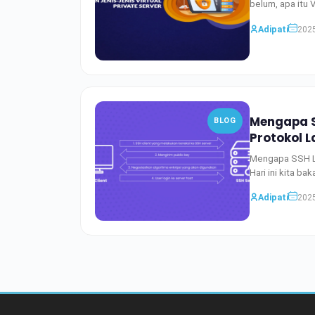
belum, apa itu 
Adipati
2025
Mengapa S
BLOG
Protokol L
Mengapa SSH Le
Hari ini kita b
Adipati
2025