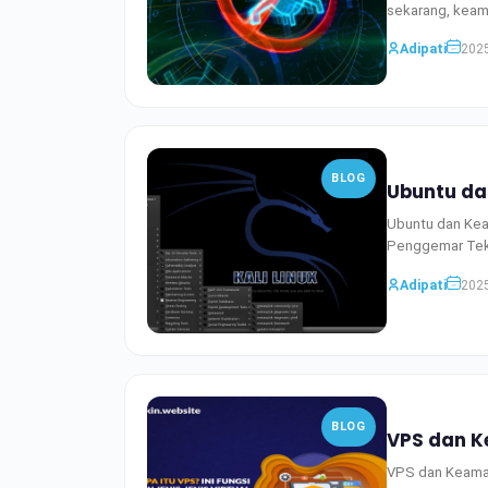
sekarang, keam
Adipati
2025
BLOG
Ubuntu da
Ubuntu dan Ke
Penggemar Tekn
Adipati
2025
BLOG
VPS dan 
VPS dan Keama