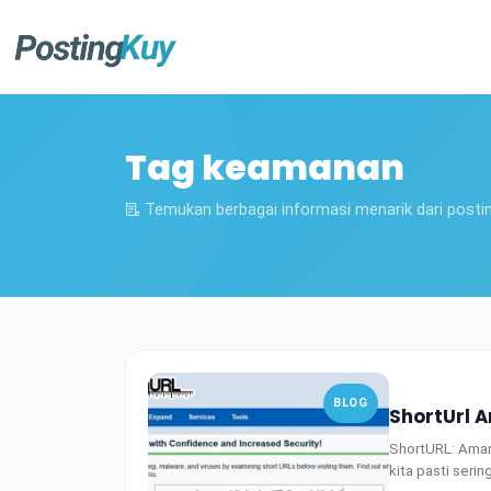
Tag keamanan
Temukan berbagai informasi menarik dari posti
BLOG
ShortUrl 
ShortURL: Aman 
kita pasti seri