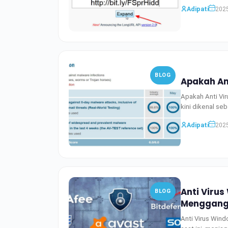
Adipati
2025
BLOG
Apakah An
Apakah Anti Vi
kini dikenal se
Adipati
2025
Anti Viru
BLOG
Menggang
Anti Virus Win