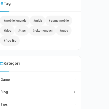
Tag
#mobile legends
#mlbb
#game mobile
#blog
#tips
#rekomendasi
#pubg
#free fire
Kategori
Game
Blog
Tips