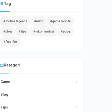
Tag
#mobile legends
#mlbb
#game mobile
#blog
#tips
#rekomendasi
#pubg
#free fire
Kategori
Game
Blog
Tips