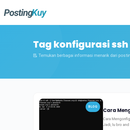
Tag konfigurasi ssh 
Temukan berbagai informasi menarik dari posti
BLOG
Cara Mengo
Cara Mengonfig
Jadi, lu bro an